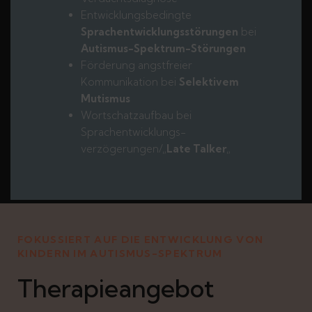
Entwicklungsbedingte
Sprachentwicklungsstörungen
bei
Autismus-Spektrum-Störungen
Förderung angstfreier
Kommunikation bei
Selektivem
Mutismus
Wortschatzaufbau bei
Sprachentwicklungs-
verzögerungen/„
Late Talker
„
FOKUSSIERT AUF DIE ENTWICKLUNG VON
KINDERN IM AUTISMUS-SPEKTRUM
Therapieangebot