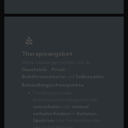
Therapieangebot
Meine Leistungen richten sich an
Gesetzlich
-,
Privat
-,
Beihilfeversicherte
und
Selbstzahler
.
Behandlungsschwerpunkte
:
Förderung sozialer
Kommunikationsfähigkeiten bei
nonverbalen
oder
minimal
verbalen Kindern
im
Autismus-
Spektrum
oder bei bestehender
Verdachtsdiagnose