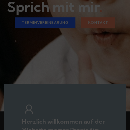
Sprich mit mir
.
TERMINVEREINBARUNG
KONTAKT
Herzlich willkommen
auf der
Website meiner
Praxis für