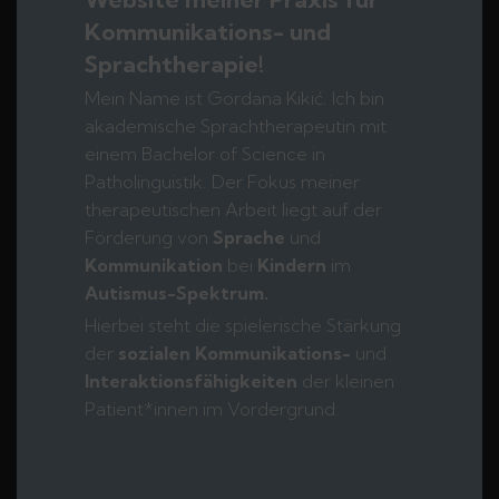
Kommunikations- und
Sprachtherapie!
Mein Name ist Gordana Kikić. Ich bin
akademische Sprachtherapeutin mit
einem Bachelor of Science in
Patholinguistik. Der Fokus meiner
therapeutischen Arbeit liegt auf der
Förderung von
Sprache
und
Kommunikation
bei
Kindern
im
Autismus-Spektrum.
Hierbei steht die spielerische Stärkung
der
sozialen Kommunikations-
und
Interaktionsfähigkeiten
der kleinen
Patient*innen im Vordergrund.